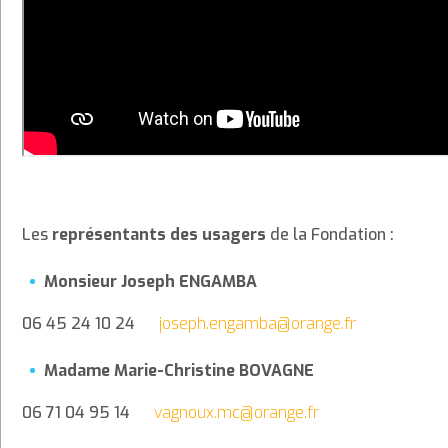
Les
représentants des usagers
de la Fondation :
Monsieur Joseph ENGAMBA
06 45 24 10 24
jo
se
ph.
e
ng
a
m
ba@orange
.
f
r
Madame Marie-Christine BOVAGNE
06 71 04 95 14
v
agnoux.
m
c
@
oran
g
e
.
f
r