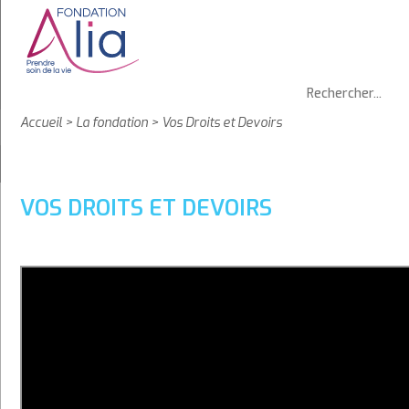
Accueil
>
La fondation
>
Vos Droits et Devoirs
VOS DROITS ET DEVOIRS