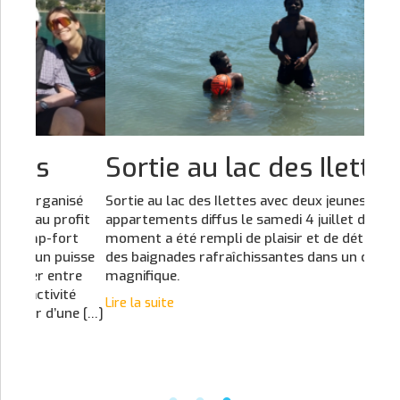
Sortie au lac des Ilettes
Do
mé
isé
Sortie au lac des Ilettes avec deux jeunes des
ofit
appartements diffus le samedi 4 juillet dernier. Ce
Marte
rt
moment a été rempli de plaisir et de détente, avec
dispo
isse
des baignades rafraîchissantes dans un cadre
@entr
re
magnifique.
du se
té
Lire la suite
des b
ne […]
missi
proch
Lire l