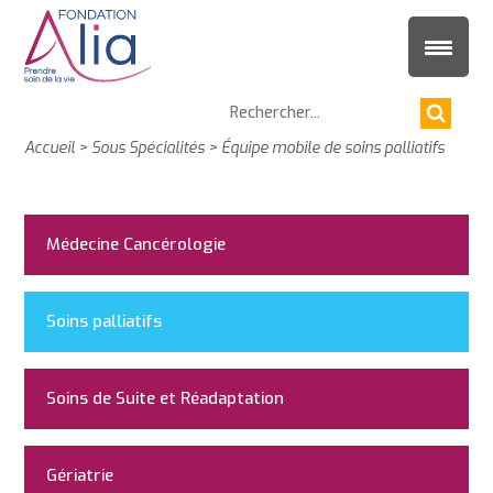
Accueil
>
Sous Spécialités
>
Équipe mobile de soins palliatifs
Médecine Cancérologie
Soins palliatifs
Soins de Suite et Réadaptation
Gériatrie