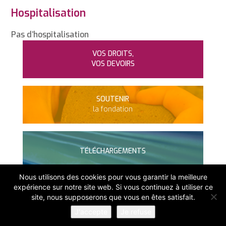
Hospitalisation
Pas d’hospitalisation
VOS DROITS,
VOS DEVOIRS
SOUTENIR
la fondation
TÉLÉCHARGEMENTS
Nous utilisons des cookies pour vous garantir la meilleure
expérience sur notre site web. Si vous continuez à utiliser ce
300 rue du Manet
site, nous supposerons que vous en êtes satisfait.
74130 Bonneville
J'accepte
Je refuse
Tél : 04 50 07 30 00