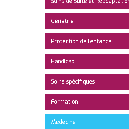
Soins de Suite et Réadaptatio
Gériatrie
Protection de l’enfance
Handicap
Soins spécifiques
Formation
Médecine