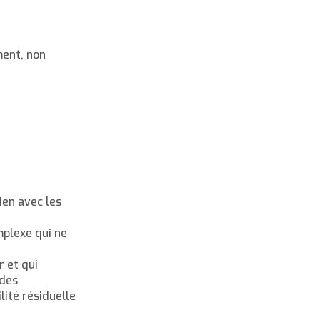
ment, non
ien avec les
mplexe qui ne
r et qui
ades
ilité résiduelle