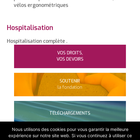
vélos ergonométriques
Hospitalisation
Hospitalisation complète .
VOS DROITS,
VOS DEVOIRS
SOUTENIR
la fondation
TÉLÉCHARGEMENTS
Nous utilisons des cookies pour vous garantir la meilleure
expérience sur notre site web. Si vous continuez à utiliser ce
300 rue du Manet