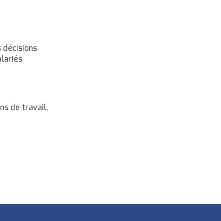
s décisions
alariés
ns de travail,