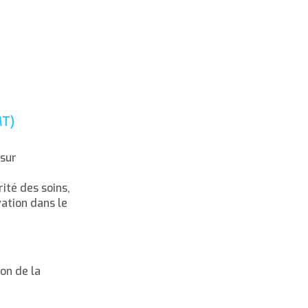
MT)
 sur
ité des soins,
vation dans le
ion de la