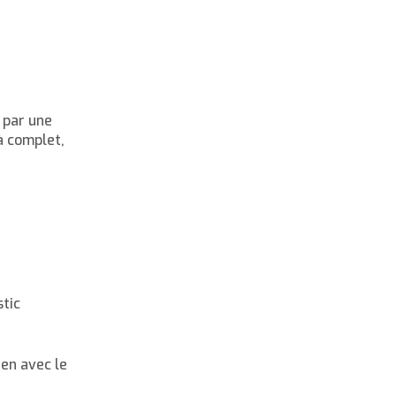
 par une
à complet,
stic
ien avec le