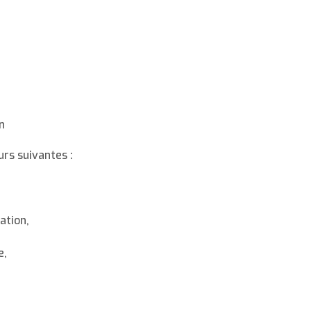
n
urs suivantes :
ation,
e,
.