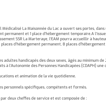
l Médicalisé La Maisonnée du Lac a ouvert ses portes, dans
nt permanent et 1 place d’hébergement temporaire.A l’issue
lissement SSR La Marteraye, l'EAM pourra accueillir à hauteu
 37 places d’hébergement permanent, 8 places d’hébergement
es adultes handicapés des deux sexes, âgés au minimum de 
its à l’Autonomie des Personnes Handicapées (CDAPH) une o
éducations et animation de la vie quotidienne.
s personnels spécifiques, compétents et formés.
e par deux cheffes de service et est composée de :