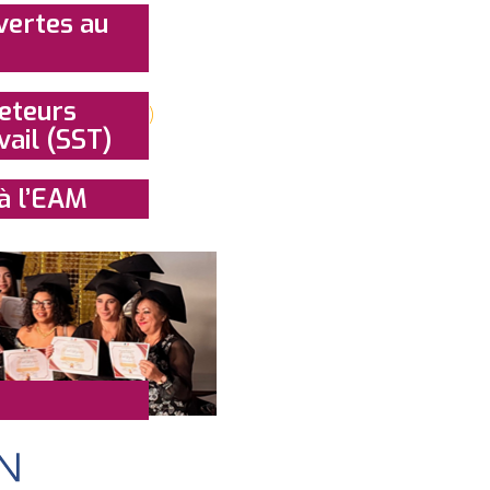
vertes au
eteurs
vail (SST)
à l’EAM