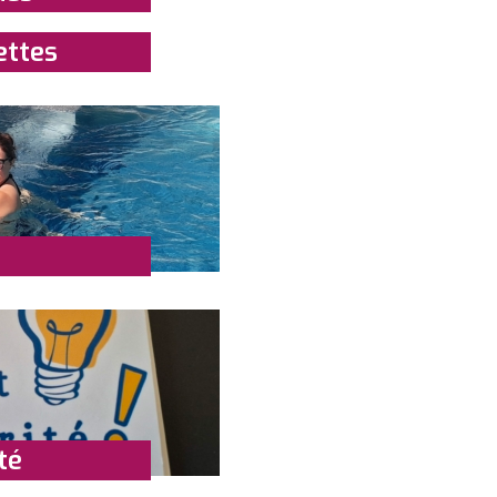
ettes
té